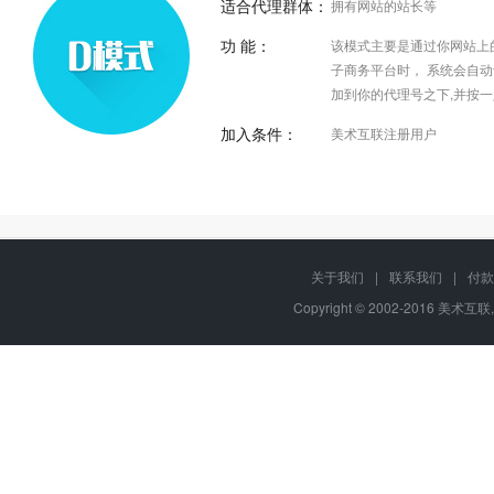
适合代理群体：
拥有网站的站长等
功 能：
该模式主要是通过你网站上
子商务平台时， 系统会自
加到你的代理号之下,并按
加入条件：
美术互联注册用户
做省心的分销商
关于我们
|
联系我们
|
付款
可以独立承担民事责任的个人或企业单位
美术互联拥有良好的口碑、高品质的产品和服务，15
Copyright © 2002-2016 美术互联
100万用户的选择！国内3强主机服务商, ICANN、CNNIC
可以独立为您所发展的用户开据合法有效的服务票据
级域名注册商，被CNNIC评为四级星注册服务机构，与我们
免除您的后顾之忧，服务品质有保障！
可以为用户提供必要的技术服务与咨询服务
应当拥有固定的服务场所
具有比较丰富的互联网络技术经验与从业背景
具有便利的上网通讯条件及必要的设备