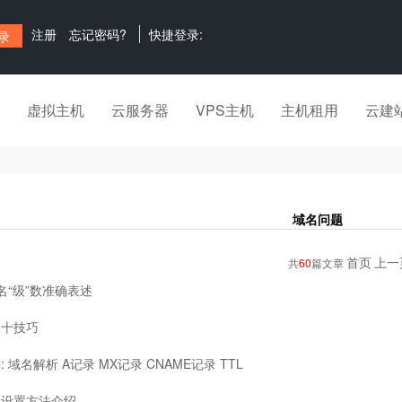
注册
忘记密码?
快捷登录:
虚拟主机
云服务器
VPS主机
主机租用
云建
域名问题
首页
上一
共
60
篇文章
域名“级”数准确表述
取十技巧
 域名解析 A记录 MX记录 CNAME记录 TTL
名设置方法介绍