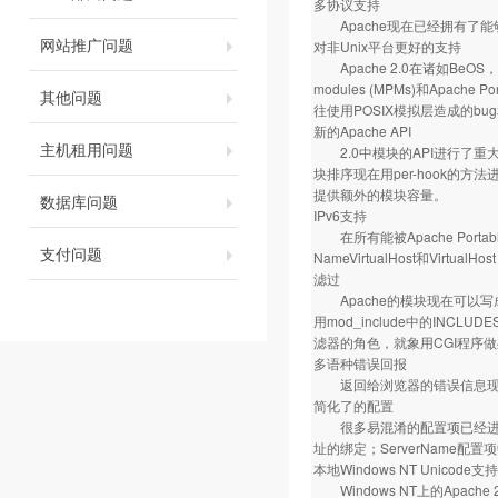
多协议支持
Apache现在已经拥有了能够
网站推广问题
对非Unix平台更好的支持
Apache 2.0在诸如BeOS，
modules (MPMs)和Apac
其他问题
往使用POSIX模拟层造成的bu
新的Apache API
主机租用问题
2.0中模块的API进行了重大
块排序现在用per-hook的
提供额外的模块容量。
数据库问题
IPv6支持
在所有能被Apache Portabl
支付问题
NameVirtualHost和Virtua
滤过
Apache的模块现在可以
用mod_include中的INC
滤器的角色，就象用CGI程序
多语种错误回报
返回给浏览器的错误信息现在
简化了的配置
很多易混淆的配置项已经进行了简化
址的绑定；ServerName
本地Windows NT Unicode支持
Windows NT上的Apach