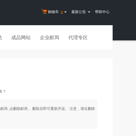
购物车
最新公告
帮助中心
0
站
成品网站
企业邮局
代理专区
名？
局 ,点删除邮局， 删除后即可重新开设。 注意，请在删除