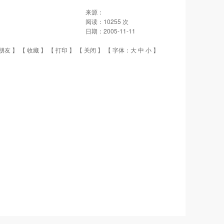
来源：
阅读：
10255
次
日期：
2005-11-11
朋友
】 【
收藏
】 【
打印
】 【
关闭
】 【 字体：
大
中
小
】