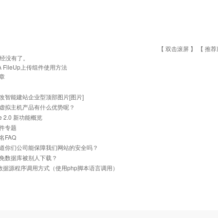
【 双击滚屏 】 【
推荐
经没有了。
A FileUp上传组件使用方法
章
改智能建站企业型顶部图片[图片]
虚拟主机产品有什么优势呢？
he 2.0 新功能概览
件专题
名FAQ
道你们公司能保障我们网站的安全吗？
免数据库被别人下载？
ql数据源程序调用方式（使用php脚本语言调用）