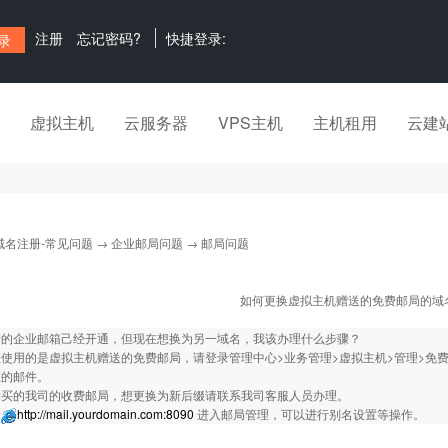
注册
忘记密码?
快捷登录:
虚拟主机
云服务器
VPS主机
主机租用
云建
域名注册-常见问题
→
企业邮局问题
→ 邮局问题
如何更换虚拟主机赠送的免费邮局的域
请的企业邮箱己经开通，但现在想换为另一域名，我该办理什么步骤？
使用的是虚拟主机赠送的免费邮局，请登录管理中心>业务管理>虚拟主机>管理>免费邮
您的邮件。
购买的我司的收费邮局，想更换为新后缀请联系我司客服人员办理。
录
http://mail.yourdomain.com:8090
进入邮局管理，可以进行别名设置等操作。